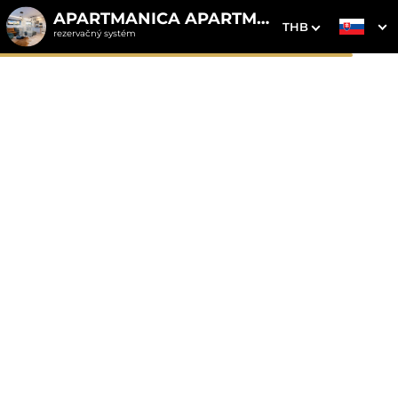
APARTMANICA APARTMENTS
THB
rezervačný systém
1. Výber pobytu
2. Doplnkové služby
3. Vaše údaje
Apartmanica Sunset
Resort, Pomorie
Dátum príchodu
Dátum odchodu
Prosím vyberte
Prosím vyberte
Inšpirujte sa akciovými pobytmi