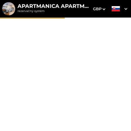
APARTMANICA APARTMENTS
GBP
rezervačný systém
1. Výber pobytu
2. Doplnkové služby
3. Vaše údaje
Apartmanica 101-12 St.
Ivan Rilski SPA Resort,
Bansko
Dátum príchodu
Dátum odchodu
Prosím vyberte
Prosím vyberte