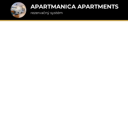
APARTMANICA APARTMENTS
rezervačný systém
2. Doplnkové služby
4C, Chopok / Tále / 
u
rte
Pr
nšpirujte sa akciovými pobyt