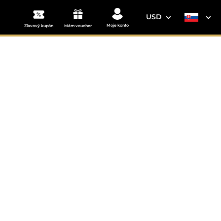
USD
Moje konto
Zľavový kupón
Mám voucher
3. Vaše údaje
Mýto pod Ďumbierom
Dátum odchodu
osím vyberte
mi