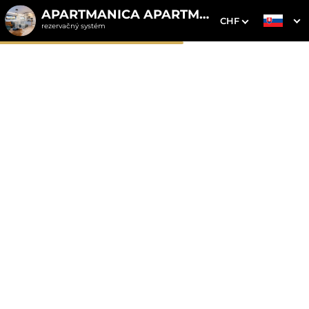
APARTMANICA APARTMENTS
CHF
rezervačný systém
1. Výber pobytu
2. Doplnkové služby
3. Vaše údaje
Apartmanica Tále 8B,
Chopok / Tále / Mýto pod
Ďumbierom
Dátum príchodu
Dátum odchodu
Prosím vyberte
Prosím vyberte