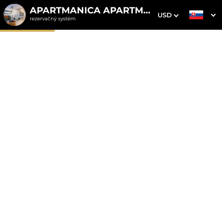
APARTMANICA APARTMENTS
USD
rezervačný systém
1. Výber pobytu
2. Doplnkové služby
3. Vaše údaje
Apartmanica Tále 8A,
Chopok / Tále / Mýto pod
Ďumbierom
Dátum príchodu
Dátum odchodu
Prosím vyberte
Prosím vyberte