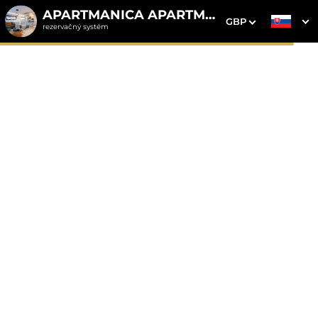
APARTMANICA APARTMENTS
GBP
rezervačný systém
1. Výber pobytu
2. Doplnkové služby
3. Vaše údaje
Apartmanica Tále 8A,
Chopok / Tále / Mýto pod
Ďumbierom
Dátum príchodu
Dátum odchodu
Prosím vyberte
Prosím vyberte