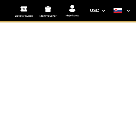
USD
Moje konto
Zľavový kupón
Mám voucher
3. Vaše údaje
novaly
Dátum odchodu
osím vyberte
mi