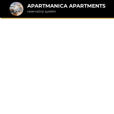
APARTMANICA APARTMENTS
rezervačný systém
2. Doplnkové služby
manica Chalet 5A Do
u
rte
Pr
nšpirujte sa akciovými pobyt