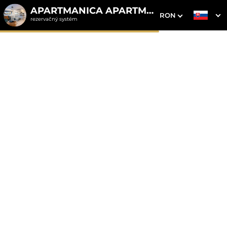
APARTMANICA APARTMENTS
RON
rezervačný systém
1. Výber pobytu
2. Doplnkové služby
3. Vaše údaje
Apartmanica Chalet 5A
Donovaly
Dátum príchodu
Dátum odchodu
Prosím vyberte
Prosím vyberte
Inšpirujte sa akciovými pobytmi