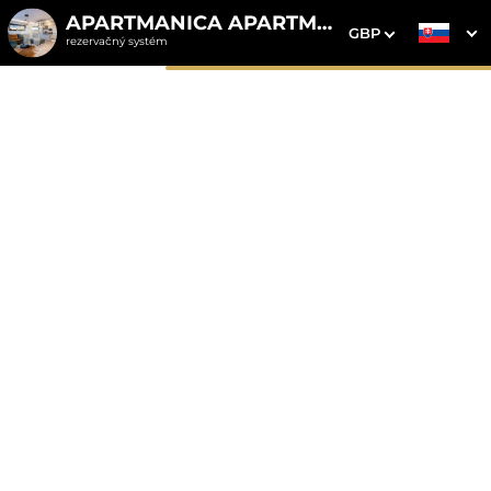
APARTMANICA APARTMENTS
GBP
rezervačný systém
1. Výber pobytu
2. Doplnkové služby
3. Vaše údaje
Apartmanica Chalet 5A
Donovaly
Dátum príchodu
Dátum odchodu
Prosím vyberte
Prosím vyberte
Inšpirujte sa akciovými pobytmi